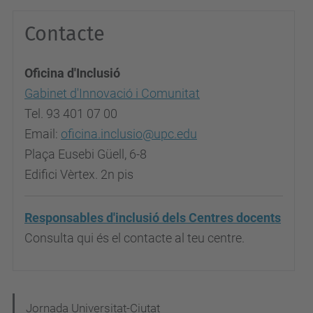
Contacte
Oficina d'Inclusió
Gabinet d'Innovació i Comunitat
Tel. 93 401 07 00
Email:
oficina.inclusio@upc.edu
Plaça Eusebi Güell, 6-8
Edifici Vèrtex. 2n pis
Responsables d'inclusió dels Centres docents
Consulta qui és el contacte al teu centre.
N
Jornada Universitat-Ciutat