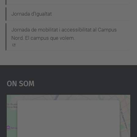
a
Jornada d’Igualtat
v
e
Jornada de mobilitat i accessibilitat al Campus
g
Nord. El campus que volem.
a
c
i
On Som
ó
Necessitem el vostre
consentiment per carregar el
servei Google Maps!
Utilitzem un servei de tercers per incrustar