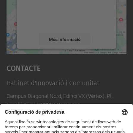
contingut del mapa que pugui recollir dades
sobre la vostra activitat. Reviseu-ne els
detalls i accepteu el servei per veure el
mapa.
Més Informació
Accepta
Contacte
powered by
Usercentrics Consent
Management Platform
Gabinet d'Innovació i Comunitat
Campus Diagonal Nord, Edifici VX (Vèrtex). Pl.
Eusebi Güell, 6 08034 Barcelona
Tel.
:
93 4011863
Directori UPC